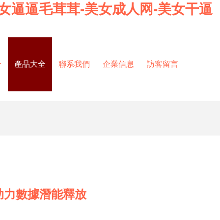
-美女逼逼毛茸茸-美女成人网-美女干逼
介
產品大全
聯系我們
企業信息
訪客留言
助力數據潛能釋放