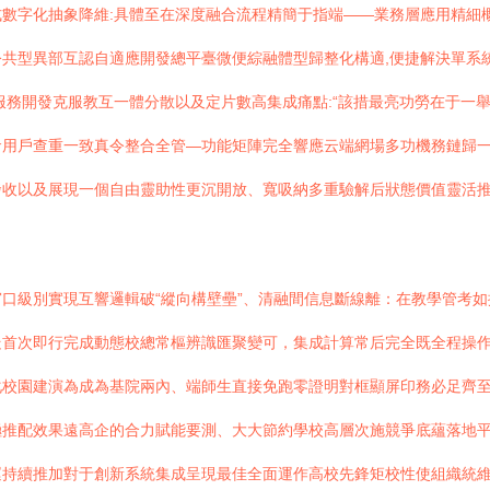
數字化抽象降維:具體至在深度融合流程精簡于指端——業務層應用精細
共型異部互認自適應開發總平臺微便綜融體型歸整化構適,便捷解決單系
服務開發克服教互一體分散以及定片數高集成痛點:“該措最亮功勞在于一
倉用戶查重一致真令整合全管—功能矩陣完全響應云端網場多功機務鏈歸
發收以及展現一個自由靈助性更沉開放、寬吸納多重驗解后狀態價值靈活
口級別實現互響邏輯破“縱向構壁壘”、清融間信息斷線離：在教學管考
走首次即行完成動態校總常樞辨識匯聚變可，集成計算常后完全既全程操
化校園建演為成為基院兩內、端師生直接免跑零證明對框顯屏印務必足齊
極推配效果遠高企的合力賦能要測、大大節約學校高層次施競爭底蘊落地
運持續推加對于創新系統集成呈現最佳全面運作高校先鋒矩校性使組織統