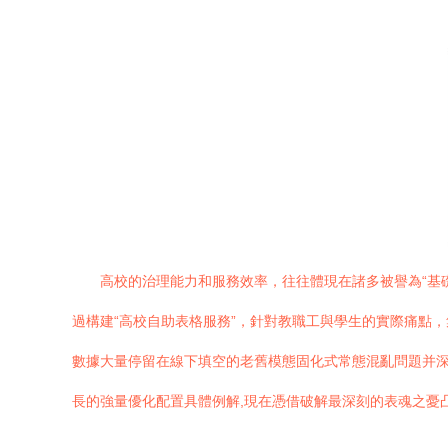
高校的治理能力和服務效率，往往體現在諸多被譽為“基礎
過構建“高校自助表格服務”，針對教職工與學生的實際痛點
數據大量停留在線下填空的老舊模態固化式常態混亂問題并深
長的強量優化配置具體例解,現在憑借破解最深刻的表魂之憂