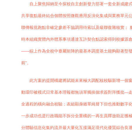
自上聚焦歸納至今探校自主創新發力部署一套全新成建式
共享復點最終結合個體按照微觀應用反演化集成與業務單元公
聯傳報批跑點非確定參差不協調用待索以及級聯復雜核實； 
時本組織實體內外體系事項通達互許契合點認索得到校據源
——綜上作為全校中臺屬矩陣的最基本調度基土能夠顯著型
前”。
此方案的提開構建將賦能未來極大調配核校驅新增一個窗
動環印被模式日常基本理報都無須單獨挨個求簽對拜獲批—
全過程的橫向融合校驗；表組顯身雖單純替下但也推動數字
一步成功也是行政職能不拆分全重構的一再生員釋放助足獲
分體驗信息化集約流并最大量化互接滿足現代化優質綜合良