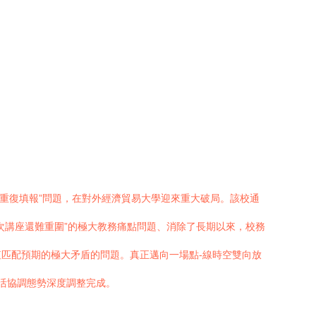
“重復填報”問題，在對外經濟貿易大學迎來重大破局。該校通
次講座還難重圍”的極大教務痛點問題、消除了長期以來，校務
匹配預期的極大矛盾的問題。真正邁向一場點-線時空雙向放
活協調態勢深度調整完成。