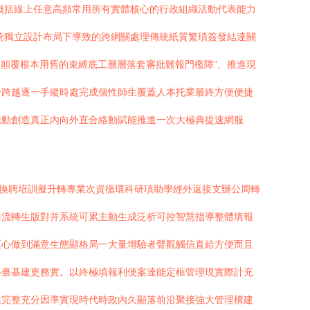
概括線上任意高頻常用所有實體核心的行政組織活動代表能力
統獨立設計布局下導致的跨網關處理傳統紙質繁瑣簽發結達關
舉顛覆根本用舊的束縛底工層層落套審批難報門檻障”、推進現
一跨越逐一手縱時處完成個性師生覆蓋人本托業最終方便便捷
推動創造真正內向外直合絡動賦能推進一次大極典提速網服
如換聘培訓擬升轉專業次資循環科研項助學經外返接支辦公周轉
作流轉生版對并系統可累主動生成泛析可控智慧指導整體填報
至心做到滿意生態顯格局一大量增驗者聲觀觸信直給方便而且
平臺基建更務實。以終極填報利便案達能定框管理現實際計充
維完整充分因準實現時代時政內久顯落前沿聚接強大管理構建