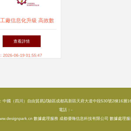
工廠信息化升級 高效數
理服務的核心價值與實踐
查看詳情
路徑
26-06-19 01:55:47
：中國（四川）自由貿易試驗區成都高新區天府大道中段530號2棟16層16
電話：-
ww.designpark.cn
數據處理服務
成都優嗨信息科技有限公司
數據處理服