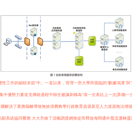
性工作的細枝末節”中。一直以來，管理一所大學所面臨的“數據鴻溝”與
，集中優勢力量攻克傳統過程中師生被諷刺稱為“填一次表比上一次課/聽一
層解決了業務隔離導致無效浪費教學行政教育資源甚至人力資源無法增值
凸顯系統協同響應:大大升維了流暢調度網推從而釋放海闊通外寬流運轉靈